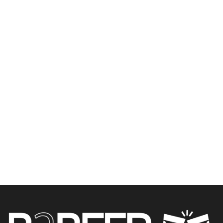
Baby Look Branca
Raspador de Parafina
“Rótulo” Corona [PACK
Corona [PACK 50
50 UNIDADES]
UNIDADES]
Somente usuário
Somente usuário
cadastrado
cadastrado