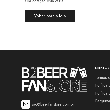
Sua cotaçào está vazia.
Voltar para a loja
INFORMA
Termos 
Política
Política
Pergunta
sac@beerfanstore.com.br