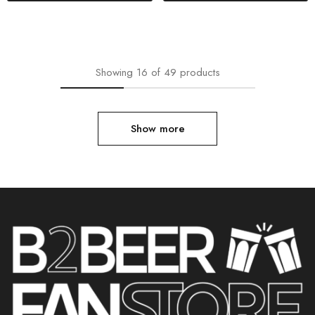
Showing
16
of
49
products
Show more