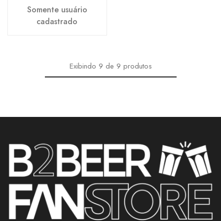
Somente usuário
cadastrado
Exibindo
9
de
9
produtos